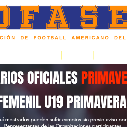
OFAS
ACIÓN DE FOOTBALL AMERICANO DEL
 F O R M A N D O N I Ñ O S Y J Ó V E N E S E N E L D
NDARIOS
COMUNIDAD
PODCAST
GALERIA
RIOS OFICIALES
PRIMAVE
FEMENIL U19 PRIMAVER
uí mostrados pueden sufrir cambios sin previo aviso por 
Representantes de las Organizaciones participantes.