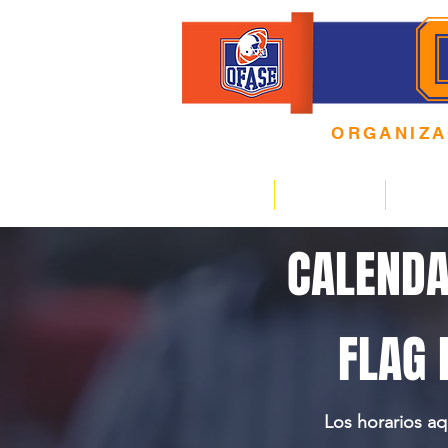
ORGANIZ
4 0 A Ñ O S
HOME
EQUIPOS
CALE
CALENDA
FLAG 
Los horarios aq