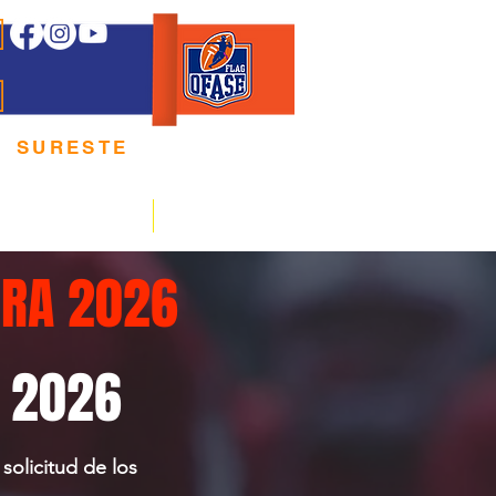
E
 SURESTE
 E P O R T E
REGLAMENTOS
ARBITRAJE
RA 2026
A 2026
solicitud de los