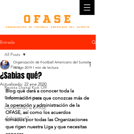
OFASE
ORGANIZACIÓN DE FOOTBALL AMERICANO DEL SURESTE
4 0 A Ñ O S F O R M A N D O N I Ñ O S Y J Ó V E N E S E N E L D E P O R T E
Entrada
All Posts
Organización de Football Americano del Sureste
All Posts
15 ago 2019
1 min de lectura
¿Sabias qué?
Noticias
Actualizado:
22 ene 2020
Revista Digital Kick Off
Blog que dará a conocer toda la 
Rincón del Arbitraje
información para que conozcas más de 
la operación y administración de la 
Conociendo la OFASE
OFASE, así como los acuerdos 
¿Sabias qué?
tomados por todas las Organizaciones 
que rigen nuestra Liga y que necesitas 
conocer.