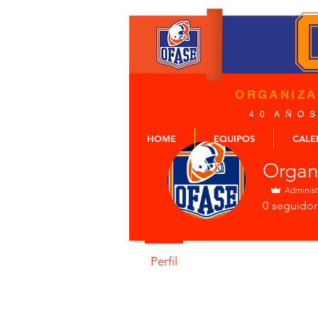
ORGANIZ
4 0 A Ñ O S
HOME
EQUIPOS
CALE
Administ
0
seguidor
Perfil