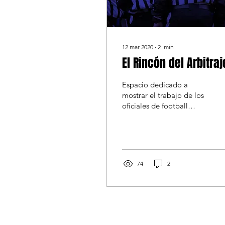
12 mar 2020
∙
2
min
El Rincón del Arbitraj
Espacio dedicado a
mostrar el trabajo de los
oficiales de football
americano en el campo
de juego para un mejor
entendimiento de este...
74
2