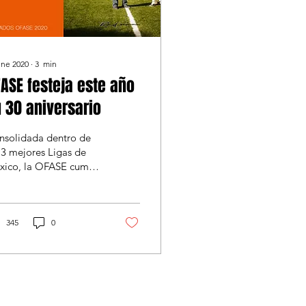
ene 2020
∙
3
min
ASE festeja este año
 30 aniversario
nsolidada dentro de
 3 mejores Ligas de
xico, la OFASE cumple
 años formando niños y
enes exitosos a través
 football...
345
0