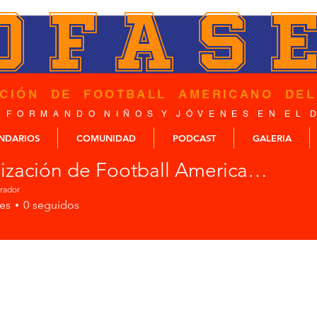
OFAS
ACIÓN DE FOOTBALL AMERICANO DEL
 F O R M A N D O N I Ñ O S Y J Ó V E N E S E N E L D
NDARIOS
COMUNIDAD
PODCAST
GALERIA
Organización de Football Americano del Sureste
rador
es
0
seguidos