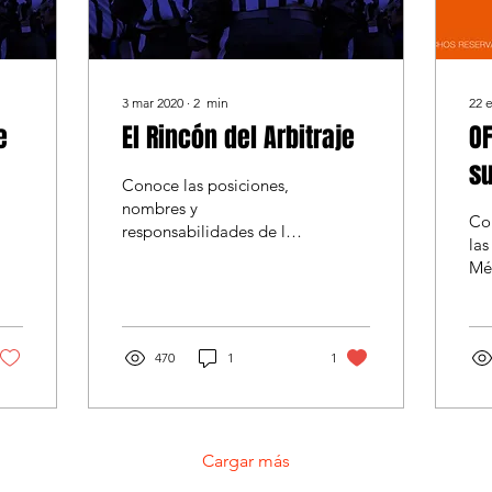
3 mar 2020
∙
2
min
22 
e
El Rincón del Arbitraje
OF
su
Conoce las posiciones,
nombres y
Co
responsabilidades de los
las
oficiales de football
Mé
americano
30
jóv
del
470
1
1
Cargar más