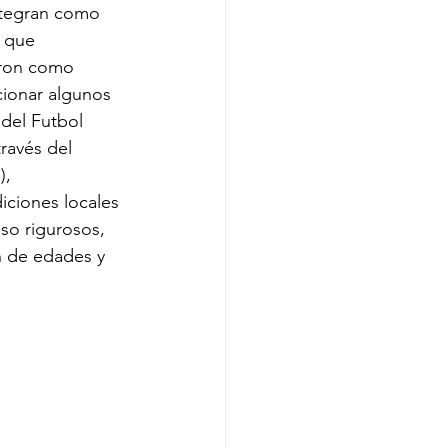
ntegran como 
 que 
eron como 
cionar algunos 
del Futbol 
ravés del 
, 
ciones locales 
so rigurosos, 
n de edades y 