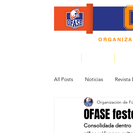
ORGANIZ
4 0 A Ñ O S
HOME
EQUIPOS
CALE
All Posts
Noticias
Revista 
Organización de Fo
¿Sabias qué?
OFASE fest
Consolidada dentro 