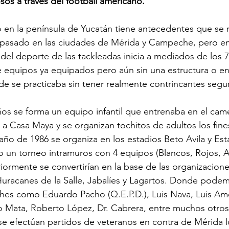
sos a través del football americano.
o en la península de Yucatán tiene antecedentes que se
l pasado en las ciudades de Mérida y Campeche, pero e
a del deporte de las tackleadas inicia a mediados de los 
de equipos ya equipados pero aún sin una estructura o e
e se practicaba sin tener realmente contrincantes segu
os se forma un equipo infantil que entrenaba en el came
 a Casa Maya y se organizan tochitos de adultos los fin
año de 1986 se organiza en los estadios Beto Avila y Es
 un torneo intramuros con 4 equipos (Blancos, Rojos, A
ormente se convertirían en la base de las organizacion
racanes de la Salle, Jabalíes y Lagartos. Donde pode
hes como Eduardo Pacho (Q.E.P.D.), Luis Nava, Luis Am
 Mata, Roberto López, Dr. Cabrera, entre muchos otros
se efectúan partidos de veteranos en contra de Mérida l