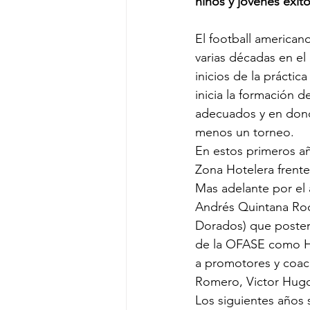
niños y jóvenes exito
El football american
varias décadas en e
inicios de la práctic
inicia la formación 
adecuados y en dond
menos un torneo. 
En estos primeros añ
Zona Hotelera frente
Mas adelante por el 
Andrés Quintana Roo
Dorados) que posteri
de la OFASE como Hu
a promotores y coac
Romero, Victor Hugo
Los siguientes años 