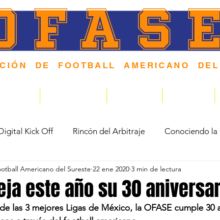
OFAS
ACIÓN DE FOOTBALL AMERICANO DEL
 F O R M A N D O N I Ñ O S Y J Ó V E N E S E N E L D
NDARIOS
COMUNIDAD
PODCAST
GALERIA
Digital Kick Off
Rincón del Arbitraje
Conociendo la
otball Americano del Sureste
22 ene 2020
3 min de lectura
eja este año su 30 aniversar
de las 3 mejores Ligas de México, la OFASE cumple 30