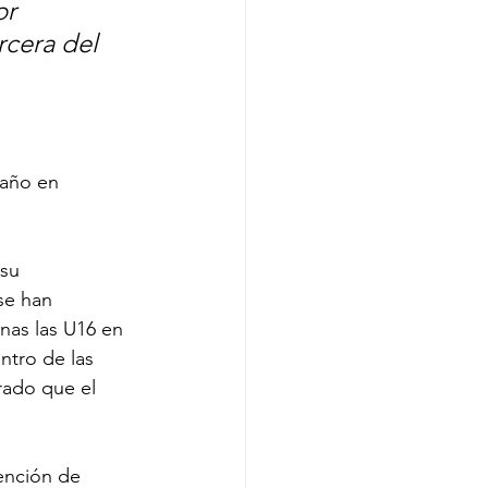
r 
rcera del 
 año en 
su 
se han 
as las U16 en 
tro de las 
rado que el 
ención de 