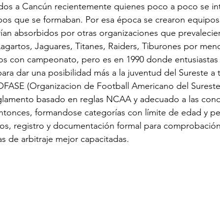
ados a Cancún recientemente quienes poco a poco se i
pos que se formaban. Por esa época se crearon equipos
rían absorbidos por otras organizaciones que prevaleci
Lagartos, Jaguares, Titanes, Raiders, Tiburones por men
eos con campeonato, pero es en 1990 donde entusiastas 
ra dar una posibilidad más a la juventud del Sureste a t
OFASE (Organizacion de Football Americano del Sureste)
glamento basado en reglas NCAA y adecuado a las condi
ntonces, formandose categorías con límite de edad y pe
eos, registro y documentación formal para comprobació
as de arbitraje mejor capacitadas. 