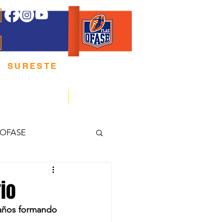
E
 SURESTE
 E P O R T E
REGLAMENTOS
ARBITRAJE
 OFASE
io
 años formando 