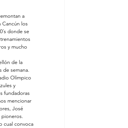
 remontan a 
n Cancún los 
70´s donde se 
ntrenamientos 
ros y mucho 
llón de la 
es de semana.
tadio Olímpico 
zules y 
es fundadoras 
mos mencionar 
ores, José 
 pioneros.
o cual convoca 