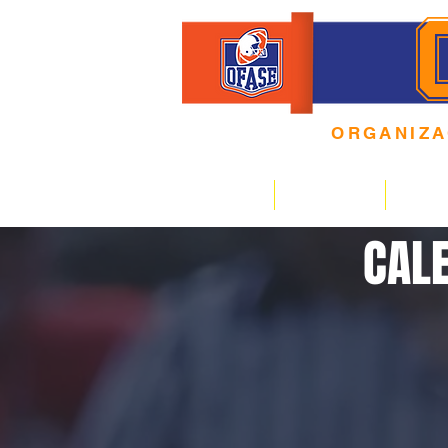
ORGANIZ
4 0 A Ñ O S
HOME
EQUIPOS
CALE
CALE