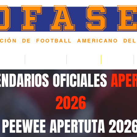
OFAS
ACIÓN DE FOOTBALL AMERICANO DEL
 F O R M A N D O N I Ñ O S Y J Ó V E N E S E N E L D
NDARIOS
COMUNIDAD
PODCAST
GALERIA
NDARIOS OFICIALES
APE
2026
PEEWEE APERTUTA 202