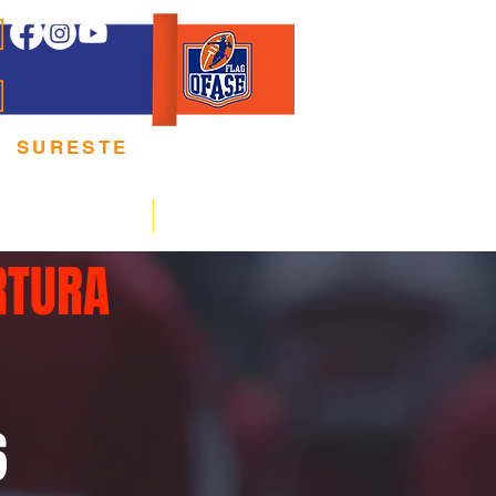
E
 SURESTE
 E P O R T E
REGLAMENTOS
ARBITRAJE
RTURA
6