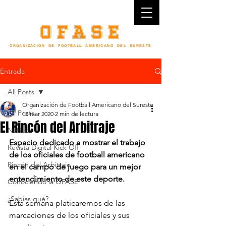
OFASE
ORGANIZACIÓN DE FOOTBALL AMERICANO DEL SURESTE
4 0 A Ñ O S F O R M A N D O N I Ñ O S Y J Ó V E N E S E N E L D E P O R T E
Entrada
All Posts
Organización de Football Americano del Sureste
All Posts
12 mar 2020
2 min de lectura
El Rincón del Arbitraje
Noticias
Espacio dedicado a mostrar el trabajo 
Revista Digital Kick Off
de los oficiales de football americano 
Rincón del Arbitraje
en el campo de juego para un mejor 
entendimiento de este deporte.
Conociendo la OFASE
¿Sabias qué?
Esta semana platicaremos de las 
marcaciones de los oficiales y sus 